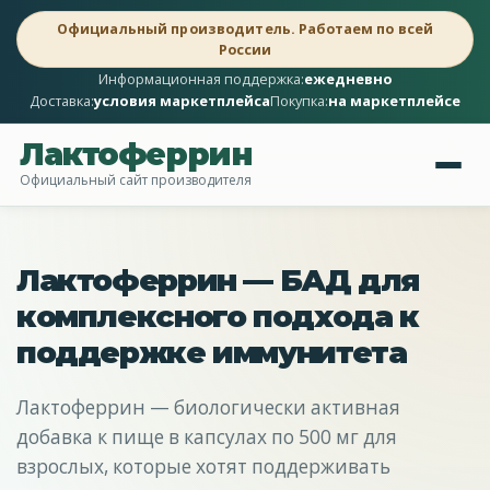
Официальный производитель. Работаем по всей
России
Информационная поддержка:
ежедневно
Доставка:
условия маркетплейса
Покупка:
на маркетплейсе
Лактоферрин
Официальный сайт производителя
Лактоферрин — БАД для
комплексного подхода к
поддержке иммунитета
Лактоферрин — биологически активная
добавка к пище в капсулах по 500 мг для
взрослых, которые хотят поддерживать